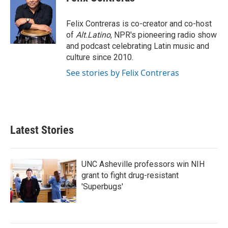
b
t
e
l
o
e
d
o
r
I
Felix Contreras is co-creator and co-host
k
n
of
Alt.Latino
, NPR's pioneering radio show
and podcast celebrating Latin music and
culture since 2010.
See stories by Felix Contreras
Latest Stories
UNC Asheville professors win NIH
grant to fight drug-resistant
'Superbugs'