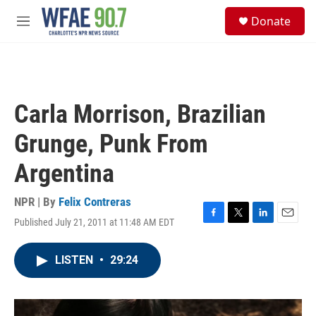
Skip to main content
S
Donate
e
M
a
e
r
n
c
u
h
u
Carla Morrison, Brazilian
e
r
Grunge, Punk From
y
Argentina
NPR | By
Felix Contreras
Published July 21, 2011 at 11:48 AM EDT
F
T
L
E
a
w
i
m
c
i
n
a
LISTEN
•
29:24
e
t
k
i
b
t
e
l
o
e
d
o
r
I