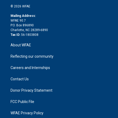
i
t
a
u
a
b
b
n
e
g
b
d
o
o
© 2026 WFAE
k
r
r
e
s
a
o
e
a
r
k
Mailing Address:
d
m
d
WFAE 90.7
i
P.O. Box 896890
n
Charlotte, NC 28289-6890
Tax ID:
56-1803808
About WFAE
Reflecting our community
Careers and Internships
Contact Us
Donor Privacy Statement
FCC Public File
WFAE Privacy Policy