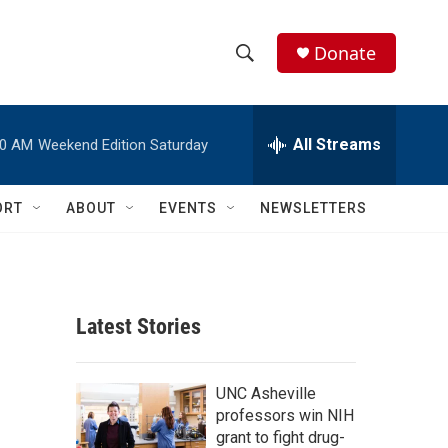
Donate
S
S
e
h
a
r
All Streams
00 AM
Weekend Edition Saturday
o
c
h
w
Q
ORT
ABOUT
EVENTS
NEWSLETTERS
u
S
e
r
e
y
a
Latest Stories
r
c
UNC Asheville
professors win NIH
h
grant to fight drug-