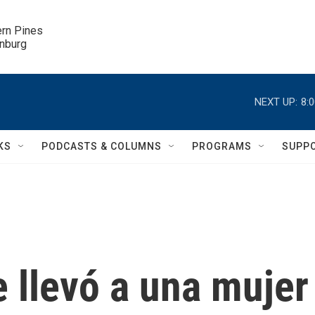
ern Pines

inburg
NEXT UP:
8:
KS
PODCASTS & COLUMNS
PROGRAMS
SUPP
 llevó a una mujer